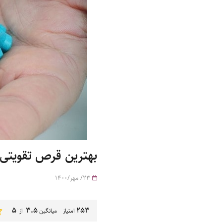
بهترین قرص تقویتی
23/ مهر/1400
5
3.5
253
امتیاز میانگین
از