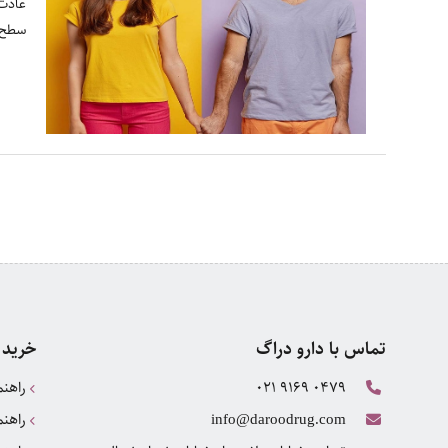
عادت 
سطح 
تماس با دارو دراگ
خرید 
021 9169 0479
راهنم
راهنم
info@daroodrug.com