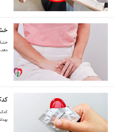
خشک
خشکی 
دهد، 
کد
بهداش