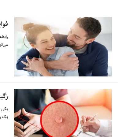
فوای
رابطه
می‌توا
زگی
یکی ا
یک زا