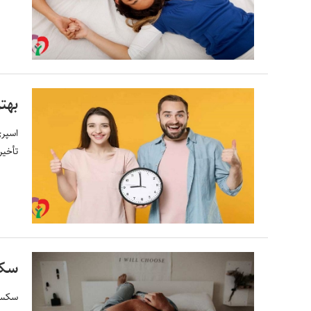
بهت
اسپری
تأخیر
سکس
سکس و