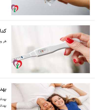
کدا
هر وی
بهد
بهداش
بهداش