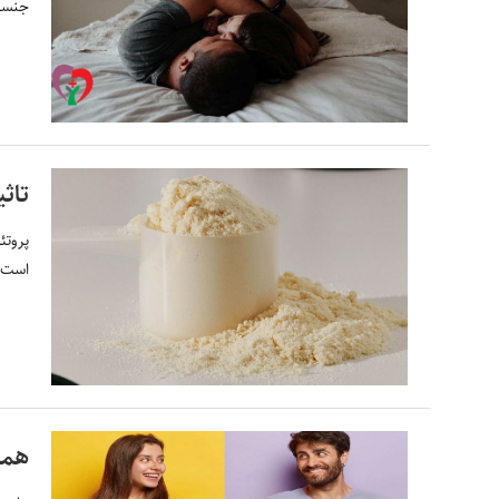
جنسی 
تاثی
پروتئ
است و
همه