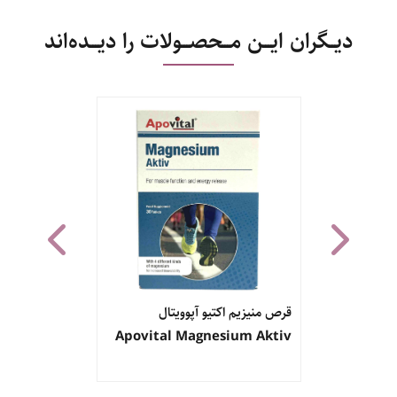
دیــگران ایـــن مـــحصـــولات را دیـــده‌اند
م مگ 8 یوروویتال
قرص منیزیم اکتیو آپوویتال
Vital Mag
Apovital Magnesium Aktiv