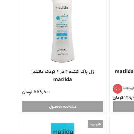
ژل پاک کننده 2 در 1 کودک ماتیلدا
matilda
299,
50.0
559,800 تومان
14 تومان
مشاهده محصول
ناموجود