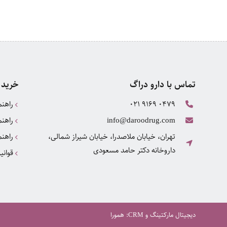
تماس با دارو دراگ
خرید 
021 9169 0479
راهنم
راهنم
info@daroodrug.com
تهران، خیابان ملاصدرا، خیابان شیراز شمالی،
راهنم
داروخانه دکتر حامد مسعودی
قوانی
دیجیتال مارکتینگ
و
:
همورا
CRM