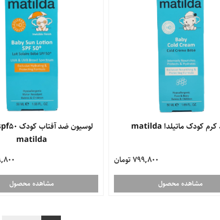
رم کودک ماتیلدا matilda
matilda
799,800 تومان
,699,800
مشاهده محصول
مشاهده محصول