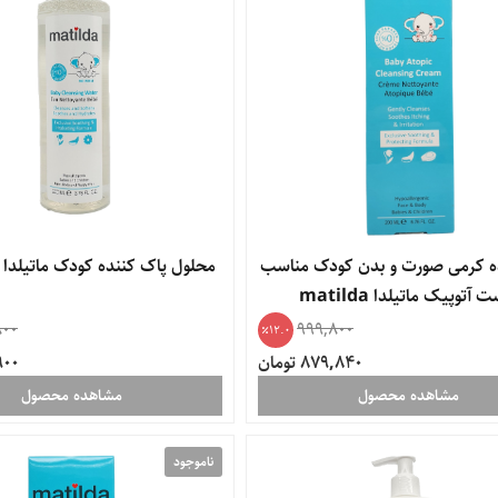
ه کرمی صورت و بدن کودک مناسب
محلول پاک کننده کودک ماتیلدا matilda
 آتوپیک ماتیلدا matilda
800
999,800
12.0
879,840 تومان
9,900
مشاهده محصول
مشاهده محصول
ناموجود