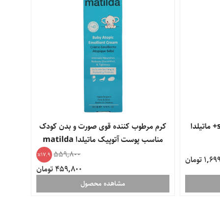
لوسیون ضد آفتاب کودک spf50+ ماتیلدا
کرم مرطوب کننده قوی صورت و بدن کودک
مناسب پوست آتوپیک ماتیلدا matilda
559,800
17.9
1 تومان
459,800 تومان
مشاهده محصول