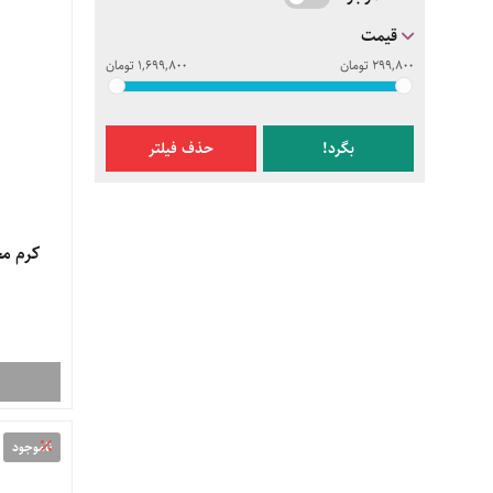
قیمت
299,800
تومان
1,699,800
تومان
بگرد!
حذف فیلتر
کرم مح
ناموجود