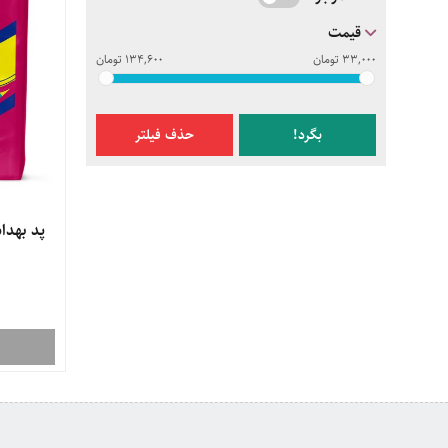
قیمت
33,000
تومان
134,600
تومان
بگرد!
حذف فیلتر
پد ‌بهدا