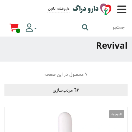
دارو دراگ
داروخــــانه آنــلاین برای همــه
0
Revival
7 محصول در این صفحه
مرتب‌سازی
ناموجود