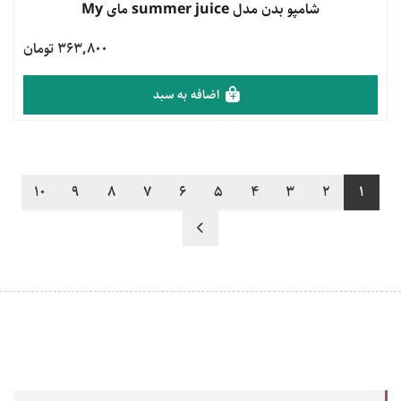
مشاهده محصول
شامپو بدن مدل summer juice مای My
363,800 تومان
اضافه به سبد
10
9
8
7
6
5
4
3
2
1