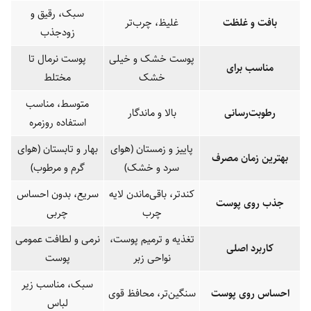
سبک، رقیق و
بافت و غلظت
غلیظ، چرب‌تر
زودجذب
پوست خشک و خیلی
پوست نرمال تا
مناسب برای
خشک
مختلط
متوسط، مناسب
رطوبت‌رسانی
بالا و ماندگار
استفاده روزمره
پاییز و زمستان (هوای
بهار و تابستان (هوای
بهترین زمان مصرف
سرد و خشک)
گرم و مرطوب)
کندتر، باقی‌ماندن لایه
سریع، بدون احساس
جذب روی پوست
چرب
چربی
تغذیه و ترمیم پوست،
نرمی و لطافت عمومی
کاربرد اصلی
نواحی زبر
پوست
سبک، مناسب زیر
احساس روی پوست
سنگین‌تر، محافظ قوی
لباس