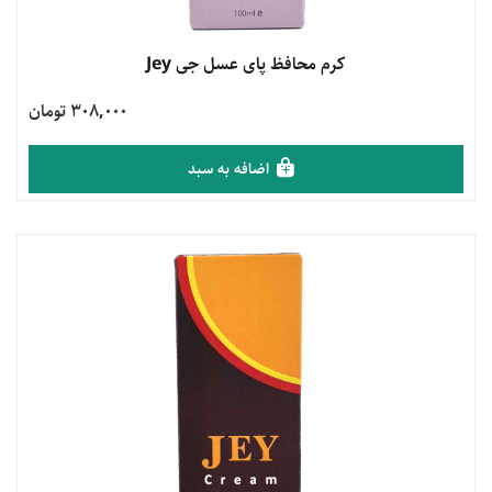
مشاهده محصول
کرم محافظ پای عسل جی Jey
308,000 تومان
اضافه به سبد