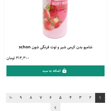
مشاهده محصول
شامپو بدن کرمی شیر و توت فرنگی شون schon
414,300 تومان
اضافه به سبد
10
9
8
7
6
5
4
3
2
1