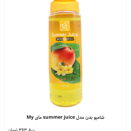
مشاهده محصول
شامپو بدن مدل summer juice مای My
363,800 تومان