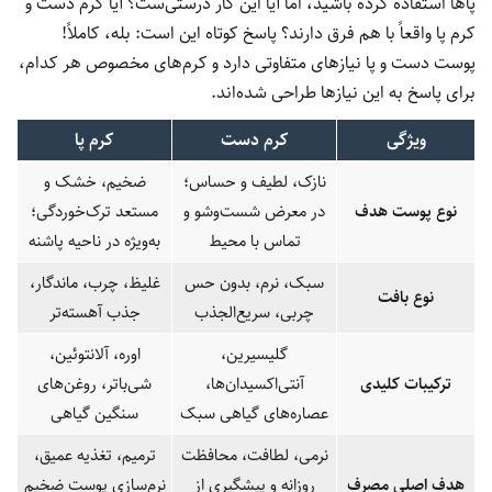
پاها استفاده کرده باشید، اما آیا این کار درستی‌ست؟ آیا کرم دست و
کرم پا واقعاً با هم فرق دارند؟ پاسخ کوتاه این است: بله، کاملاً!
پوست دست و پا نیازهای متفاوتی دارد و کرم‌های مخصوص هر کدام،
برای پاسخ به این نیازها طراحی شده‌اند.
ویژگی
کرم دست
کرم پا
نازک، لطیف و حساس؛
ضخیم، خشک و
نوع پوست هدف
در معرض شست‌وشو و
مستعد ترک‌خوردگی؛
تماس با محیط
به‌ویژه در ناحیه پاشنه
سبک، نرم، بدون حس
غلیظ، چرب، ماندگار،
نوع بافت
چربی، سریع‌الجذب
جذب آهسته‌تر
گلیسیرین،
اوره، آلانتوئین،
ترکیبات کلیدی
آنتی‌اکسیدان‌ها،
شی‌باتر، روغن‌های
عصاره‌های گیاهی سبک
سنگین گیاهی
نرمی، لطافت، محافظت
ترمیم، تغذیه عمیق،
هدف اصلی مصرف
روزانه و پیشگیری از
نرم‌سازی پوست ضخیم