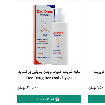
نوپریت
مشاهده محصول
مایع شوینده صورت و بدن بنزوئیل پراکساید
دئودراگ Deo Drug Benzoyl
75 تومان
620,000 تومان
اضافه به سبد