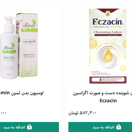
محصول
 شوینده دست و صورت اگزاسین
مشاهده محصول
لوسیون بدن ثمین Samin
Eczacin
582,300 تومان
35,000
اضافه به سبد
اضافه به سبد