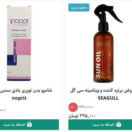
محبوب‌‌ترین
محصول
غن برنزه کننده و ویتامینه سی گل
مشاهده محصول
شامپو بدن نوپری بادی سنس 
noprit
SEAGULL
790,000
50.0
0,000
395,000 تومان
اضافه به سبد
اضافه به سبد