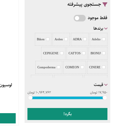
جستجوی پیشرفته
فقط موجود
برندها
Biken
Arden
ADRA
Adelio
CEPIGENE
CATTOS
BIONIJ
Compoderma
COMEON
CINERE
Deo Drug
DemodexCillin
Deep sense
قیمت
مشاهده 
لوسیون 
17,950
تومان
10,964,762
تومان
DERMALIFT
DERMAGOR
DEPI
Doctor JILA
DERMATYPIQUE
بگرد!
evrin
Eviderm
ERIKEH