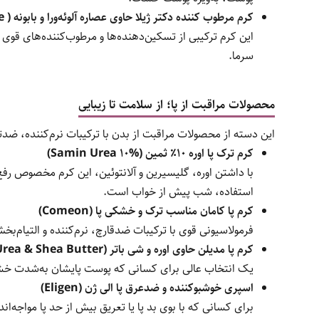
کرم مرطوب کننده دکتر ژیلا حاوی عصاره آلوئه‌ورا و بابونه ( Jila with Aloe Vera & Chamomile)
این کرم ترکیبی از تسکین‌دهنده‌ها و مرطوب‌کننده‌های 
سرما.
محصولات مراقبت از پا؛ از سلامت تا زیبایی
این دسته از محصولات مراقبت از بدن با ترکیبات نرم‌کننده، ضدتر
کرم ترک پا اوره ۱۰٪ ثمین (Samin Urea 10%)
با داشتن اوره، گلیسیرین و آلانتوئین، این کرم مخصوص ر
استفاده، شب پیش از خواب است.
کرم پا کامان مناسب ترک و خشکی پا (Comeon)
فرمولاسیونی قوی با ترکیبات ضدقارچ، نرم‌کننده و التیام‌ب
کرم پا مدیلن حاوی اوره و شی باتر (Medilann with Urea & Shea Butter)
یک انتخاب عالی برای کسانی که پوست پایشان به‌شدت خشک،
اسپری خوشبوکننده و ضدعرق پا الی ژن (Eligen)
برای کسانی که با بوی بد پا یا تعریق بیش از حد پا مواجه‌ا