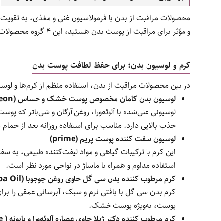
محصولات مراقبت از بدن با فرمولاسیون غنی و مغذی، به تقویت 
و مؤثر برای مراقبت از پوست بدن هستید، این ۴ گروه محصولات ویژه را از دست ندهید.
کرم و لوسیون بدن؛ برای حفظ لطافت پوست بدن
در بین محصولات مراقبت از بدن، استفاده منظم از کرم‌ها و لو
لوسیون بدن کامان مخصوص پوست خشک و حساس (Comeon)
لوسیونی غنی‌شده با آلوئه‌ورا، روغن آرگان و شی‌باتر که پ
جذب بالایی دارد. مناسب برای استفاده روزانه بعد از حما
لوسیون سفت کننده پوست پریم (prime)
این کرم با ترکیبات گیاهی و مواد لیفت‌کننده طبیعی، ب
استفاده مداوم و همراه با ماساژ در نواحی مورد نظر است.
کرم مرطوب کننده بدن سی گل حاوی روغن جوجوبا (Seagull with Jojoba Oil)
کرم بدن سی گل با بافتی نرم و سبک، آبرسانی عمقی را بر
پوست، به‌ویژه پوست خشک.
کرم مرطوب کننده دکتر ژیلا حاوی عصاره آلوئه‌ورا و بابونه ( Jila with Aloe Vera & Chamomile)