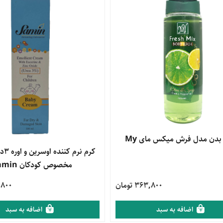
محصول
بدن مدل فرش میکس مای My
مشاهده محصول
کرم ن
مخصوص کودکان Samin
363,800 تومان
58,800
اضافه به سبد
اضافه به سبد