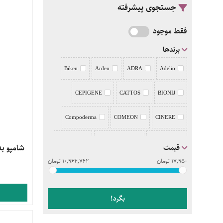
جستجوی پیشرفته
فقط موجود
برندها
Biken
Arden
ADRA
Adelio
CEPIGENE
CATTOS
BIONIJ
Compoderma
COMEON
CINERE
Deo Drug
DemodexCillin
Deep sense
قیمت
مشاهده 
شامپو بدن
17,950
تومان
10,964,762
تومان
DERMALIFT
DERMAGOR
DEPI
Doctor JILA
DERMATYPIQUE
بگرد!
evrin
Eviderm
ERIKEH