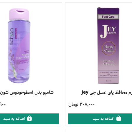
محصول
م محافظ پای عسل جی Jey
مشاهده محصول
شامپو بدن اسطوخودوس شون schon
308,000 تومان
9,900
اضافه به سبد
اضافه به سبد