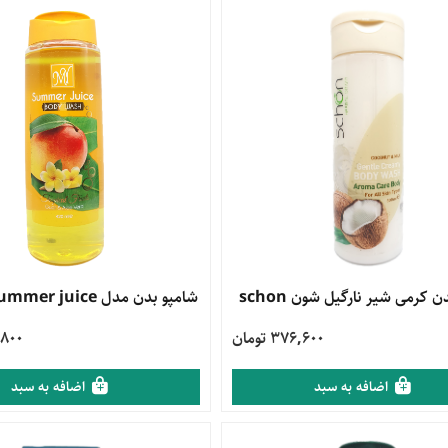
محصول
 کرمی شیر نارگیل شون schon
مشاهده محصول
شامپو بدن مدل summer juice مای My
376,600 تومان
63,800
اضافه به سبد
اضافه به سبد