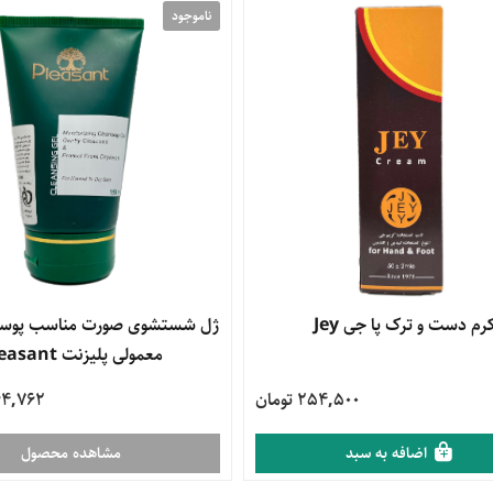
ناموجود
محصول
رم دست و ترک پا جی Jey
ژل شستشوی صورت مناسب پو
معمولی پلیزنت pleasant
254,500 تومان
0,964,762
اضافه به سبد
مشاهده محصول