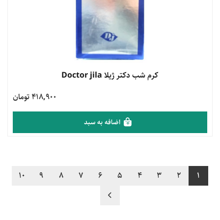
مشاهده محصول
کرم شب دکتر ژیلا Doctor jila
418,900 تومان
اضافه به سبد
10
9
8
7
6
5
4
3
2
1