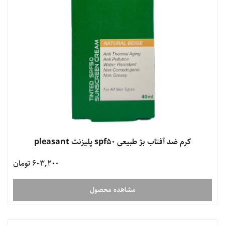
کرم ضد آفتاب بژ طبیعی spf50 پلیزنت pleasant
603,200 تومان
مشاهده محصول