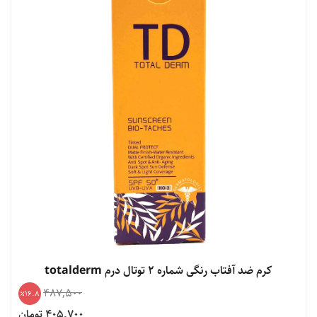
کرم ضد آفتاب رنگی شماره 2 توتال درم totalderm
487,500
16.8
405,700 تومان