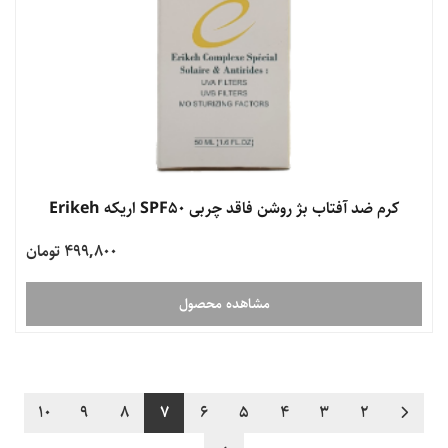
کرم ضد آفتاب بژ روشن فاقد چربی SPF50 اریکه Erikeh
499,800 تومان
مشاهده محصول
10
9
8
7
6
5
4
3
2