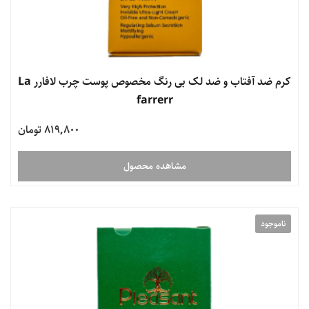
کرم ضد آفتاب و ضد لک بی رنگ مخصوص پوست چرب لافارر La
farrerr
819,800 تومان
مشاهده محصول
ناموجود