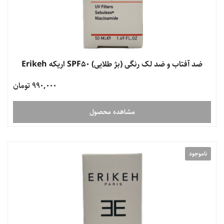
ضد آفتاب و ضد لک رنگی (بژ طلایی) SPF50 اریکه Erikeh
990,000 تومان
مشاهده محصول
ناموجود