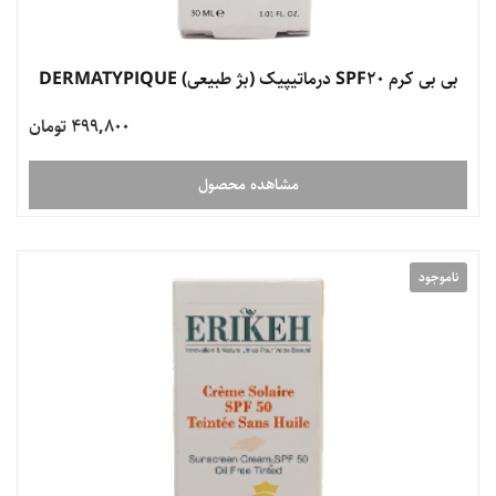
بی بی کرم SPF20 درماتیپیک (بژ طبیعی) DERMATYPIQUE
499,800 تومان
مشاهده محصول
ناموجود