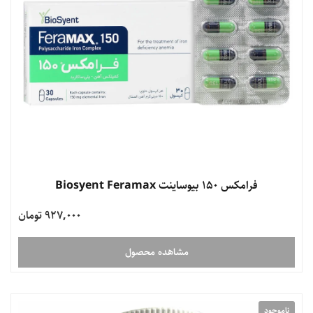
فرامکس 150 بیوساینت Biosyent Feramax
927,000 تومان
مشاهده محصول
ناموجود