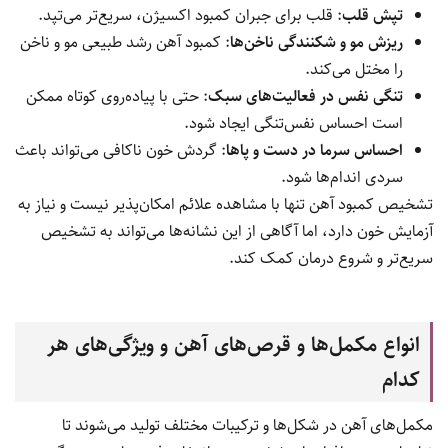
علائم و نشانه‌های کمبود آهن
کمبود آهن می‌تواند به تدریج و در طول زمان ایجاد شود و در ابتدا
علائم آن خفیف باشد، اما با پیشرفت کمبود، نشانه‌ها واضح‌تر و
آزاردهنده‌تر می‌شوند. این وضعیت اغلب به دلیل کاهش تولید
هموگلوبین و در نتیجه کاهش توانایی خون برای انتقال اکسیژن به
بافت‌ها رخ می‌دهد. برخی از شایع‌ترین علائم کمبود آهن عبارتند از:
خستگی و ضعف مفرط
: کاهش اکسیژن‌رسانی به سلول‌ها باعث
می‌شود بدن انرژی کمتری تولید کند.
رنگ‌پریدگی پوست و لب‌ها
: به دلیل کاهش گلبول‌های قرمز،
پوست رنگ طبیعی خود را از دست می‌دهد.
سرگیجه و سردرد
: کمبود اکسیژن در مغز می‌تواند موجب
احساس گیجی و کاهش تمرکز شود.
تپش قلب
: قلب برای جبران کمبود اکسیژن، سریع‌تر می‌تپد.
ریزش مو و شکنندگی ناخن‌ها
: کمبود آهن رشد طبیعی مو و ناخن