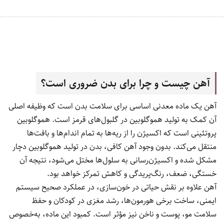
شربت آهن کم خونی کودکان کیندر فرومین Kinder Ferromin
98,100 تومان
مشاهده محصول
4
3
2
1