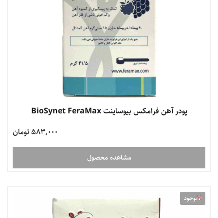
پودر آهن فرامکس بیوساینت BioSynet FeraMax
583,000 تومان
مشاهده محصول
ناموجود