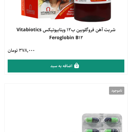
مشاهده محصول
شربت آهن فروگلوبین ب12 ویتابیوتیکس Vitabiotics
Feroglobin B12
378,000 تومان
اضافه به سبد
ناموجود