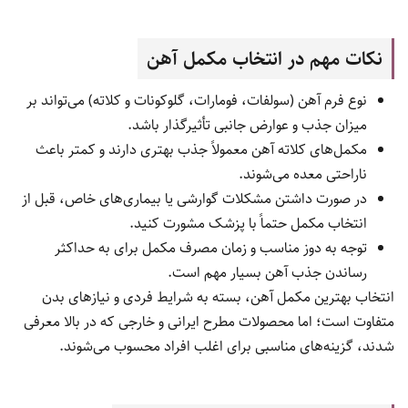
بهترین مکمل‌های آهن خارجی
Sulfate
Ferrous
(فروس سولفات)
: یکی از رایج‌ترین
مکمل‌های آهن با اثربخشی بالا و قیمت مناسب که در بسیاری از
برندهای معتبر جهانی عرضه می‌شود.
Slow Fe
(سلو فی):
مکمل غذایی و رژیمی
آهن با جذب تدریجی
که عوارض گوارشی کمتری نسبت به دیگر انواع دارد و برای
مصرف طولانی‌مدت مناسب است.
Ferrochel
(فروشل)
: مکملی با فرم کلاته آهن که جذب بسیار
خوبی دارد و عوارض معده را به حداقل می‌رساند.
Feroglobin
(فروگلوبین)
: ترکیبی از آهن و
ویتامین‌ها و مواد
معدنی
گروه B که برای افزایش سطح انرژی و رفع خستگی موثر
است.