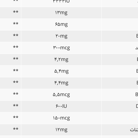
**
۳۳۳۳IU
**
۱۳mg
**
۶۵mg
**
۲۰mg
د
۳۰۰mcg
**
**
۴,۲mg
**
۵,۴mg
**
۴,۴mg
**
۵,۵mcg
**
۶۰۰IU
**
۱۵۰mcg
تنات
۱۲mg
**