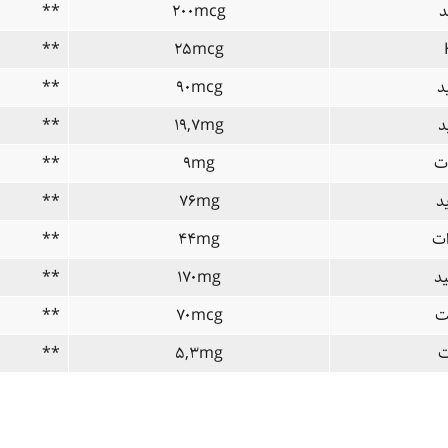
د
۲۰۰mcg
**
**
۲۵mcg
د
۹۰mcg
**
د
۱۹,۷mg
**
ت
۹mg
**
د
۷۶mg
**
ات
۴۴mg
**
د
۱۷۰mg
**
ت
۷۰mcg
**
ت
۵,۳mg
**