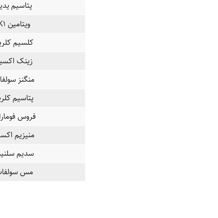
پتاسیم یدی
ویتامین K۱
کلسیم کلری
زینک اکسی
منگنز سولفا
پتاسیم کلری
فروس فومار
منیزیم اکسی
سدیم سلنی
مس سولفا