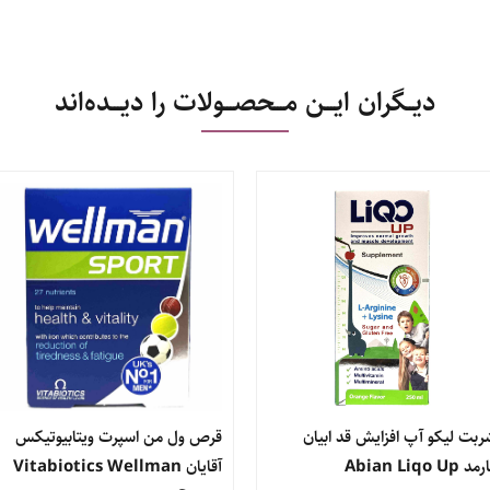
دیــگران ایـــن مـــحصـــولات را دیـــده‌اند
ربت لیکو آپ افزایش قد ابیان
قرص ول من اسپرت ویتابیوتیکس
د Abian Liqo Up
آقایان Vitabiotics Wellman