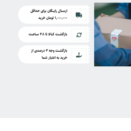
ارســــال رایــــگان برای حداقل
1,000,000 تومان خرید
بازگشــــت کــــالا تا
48 ســـاعـــت
بازگشــــت وجه 3 درصدی از
خرید به اعتبار شما