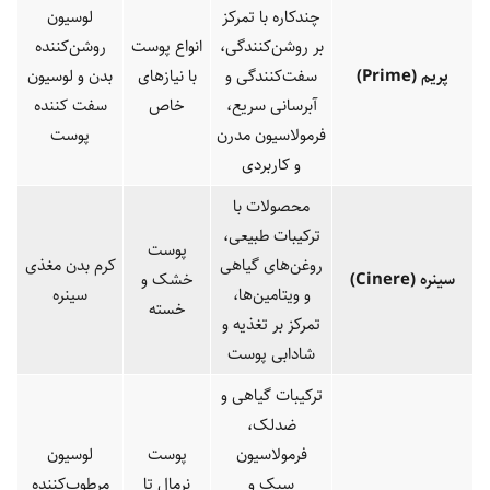
چندکاره با تمرکز
لوسیون
بر روشن‌کنندگی،
انواع پوست
روشن‌کننده
پریم
(Prime)
سفت‌کنندگی و
با نیازهای
بدن و لوسیون
آبرسانی سریع،
خاص
سفت کننده
فرمولاسیون مدرن
پوست
و کاربردی
محصولات با
ترکیبات طبیعی،
پوست
روغن‌های گیاهی
کرم بدن مغذی
سینره
(Cinere)
خشک و
و ویتامین‌ها،
سینره
خسته
تمرکز بر تغذیه و
شادابی پوست
ترکیبات گیاهی و
ضدلک،
فرمولاسیون
پوست
لوسیون
سبک و
نرمال تا
مرطوب‌کننده