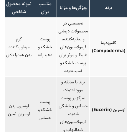
مناسب
نمونه محصول
برند
ویژگی‌ها و مزایا
برای
شاخص
تخصصی در
محصولات درمانی
و تغذیه‌کننده،
پوست
کرم
کامپودرما
فرمولاسیون‌های
خشک و
مرطوب‌کننده
(Compoderma)
غلیظ و موثر برای
دهیدراته
بدن هیدرا بادی
پوست خشک و
آسیب‌دیده
برند با سابقه و
مورد اعتماد،
تمرکز بر پوست
پوست
حساس و خشکی
لوسیون بدن
اوسرین
(Eucerin)
خشک و
شدید،
اوسرین ثمین
حساس
فرمولاسیون‌های
ضدالتهاب و