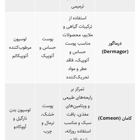
ترمیمی
استفاده از
ترکیبات گیاهی و
ملایم، محصولات
پوست
لوسیون
درماگور
مناسب پوست
حساس و
مرطوب‌کننده
(Dermagor)
حساس و
آتوپیک
آتوپیکالم
آتوپیک، فاقد
عطر و مواد
تحریک‌کننده
تمرکز بر
رایحه‌های طبیعی
و ویتامین‌های
پوست
لوسیون بدن
مغذی، بافت
خشک،
کامان
(Comeon)
نارگیل و
سبک و مناسب
نرمال و
آووکادو
استفاده روزانه،
چرب
تنوع بالا در