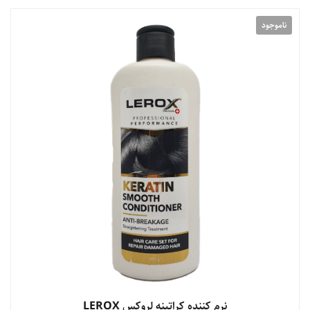
ناموجود
نرم کننده کراتینه لروکس LEROX