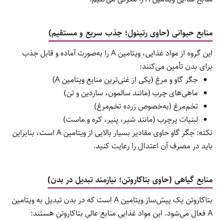
منابع حیوانی (حاوی رتینول؛ جذب سریع و مستقیم)
این گروه از مواد غذایی، ویتامین A را به‌صورت آماده و قابل جذب
برای بدن تأمین می‌کنند:
جگر گاو و مرغ (یکی از غنی‌ترین منابع ویتامین A)
ماهی‌های چرب (مانند سالمون، ساردین و تن)
تخم‌مرغ (به‌خصوص زرده تخم‌مرغ)
لبنیات پرچرب (مانند شیر، پنیر، کره و ماست)
نکته: جگر گاو حاوی مقادیر بسیار بالایی از ویتامین A است، بنابراین
باید در مصرف آن اعتدال را رعایت کنید.
منابع گیاهی (حاوی بتاکاروتن؛ نیازمند تبدیل در بدن)
بتاکاروتن یک پیش‌ساز ویتامین A است که در بدن تبدیل به ویتامین
A فعال می‌شود. این مواد غذایی منابع عالی بتاکاروتن هستند: