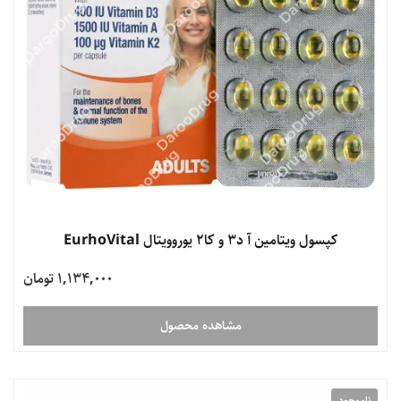
کپسول ویتامین آ د3 و کا2 یوروویتال EurhoVital
1,134,000 تومان
مشاهده محصول
ناموجود