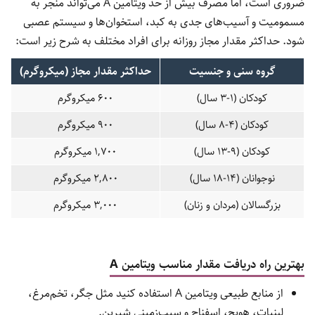
ضروری است، اما مصرف بیش از حد ویتامین A می‌تواند منجر به
مسمومیت و آسیب‌های جدی به کبد، استخوان‌ها و سیستم عصبی
شود. حداکثر مقدار مجاز روزانه برای افراد مختلف به شرح زیر است:
گروه سنی و جنسیت
حداکثر مقدار مجاز (میکروگرم)
کودکان (1-3 سال)
600 میکروگرم
کودکان (4-8 سال)
900 میکروگرم
کودکان (9-13 سال)
1,700 میکروگرم
نوجوانان (14-18 سال)
2,800 میکروگرم
بزرگسالان (مردان و زنان)
3,000 میکروگرم
بهترین راه دریافت مقدار مناسب ویتامین A
از منابع طبیعی ویتامین A استفاده کنید مثل جگر، تخم‌مرغ،
لبنیات، هویج، اسفناج و سیب‌زمینی شیرین.