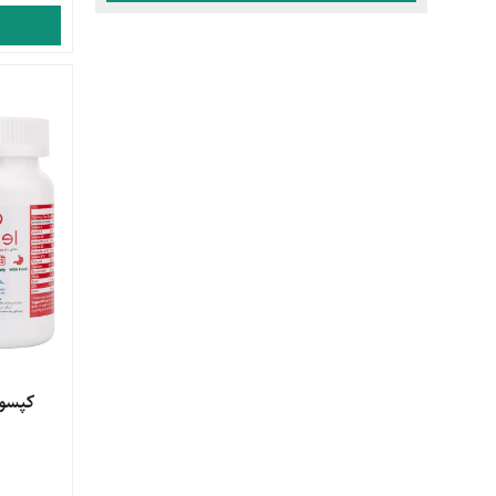
مشاهده 
کپسول