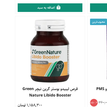
اضافه به سبد
محبوب‌‌ترین
کپسول پی ام اس پوز بهتا دارو PMS
مشاهده محصول
قرص لیبیدو بوستر گرین نیچر Green
Nature Libido Booster
360,0
50.3
1,158,300 تومان