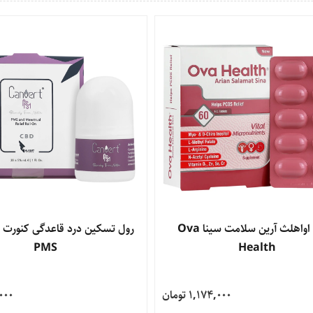
محصول
قرص اواهلث آرین سلامت سینا Ova
مشاهده محصول
ر
PMS
Health
1,174,000 تومان
9,000