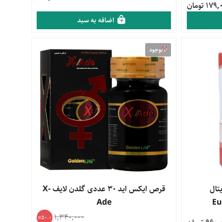
17 تومان
اضافه به سبد
ناموجود
تال
قرص ایکس اید 30 عددی گلدن لایف X-
Ade
Eu
1,340,000
50.0