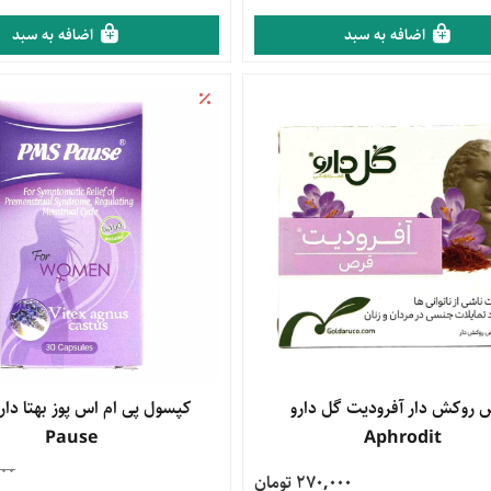
اضافه به سبد
اضافه به سبد
محصول
قرص روکش ‎دار آفرودیت گل دارو
مشاهده محصول
Pause
Aphrodit
00
270,000 تومان