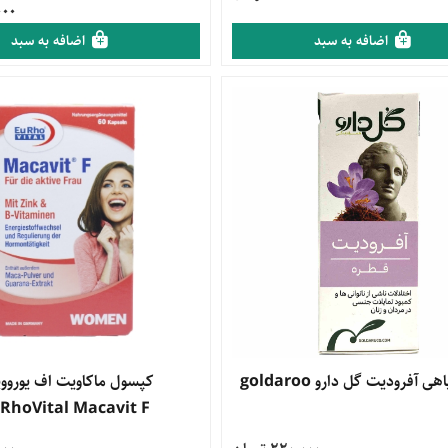
9,000
اضافه به سبد
اضافه به سبد
محصول
ی آفرودیت گل دارو goldaroo
مشاهده محصول
کپسول ماکاویت اف یورووی
RhoVital Macavit F