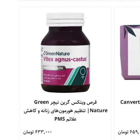
ول تسکین درد قاعدگی کنورت Canvert
مشاهده محصول
قرص ویتکس گرین نیچر Green
Nature| تنظیم هورمون‌های زنانه و کاهش
علائم PMS
65 تومان
633,000 تومان