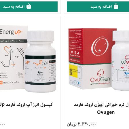
اضافه به سبد
اضافه به سبد
محصول
 نرم خوراکی اووژن اروند فارمد
مشاهده محصول
کپسول انرژ آپ اروند فارمد Energ Up
Ovugen
2,640,000 تومان
0,000