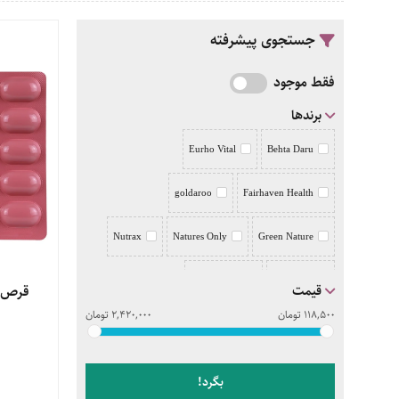
جستجوی پیشرفته
فقط موجود
برندها
Eurho Vital
Behta Daru
goldaroo
Fairhaven Health
Nutrax
Natures Only
Green Nature
Pharma Plus
Nutri Best
قیمت
مشاهده 
118,500
تومان
2,420,000
تومان
Simply You
Rasta Imen Darou
بگرد!