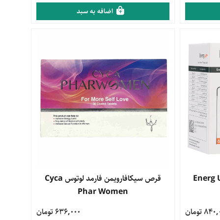
اضافه به سبد
مشاهده محصول
قرص سیکافارویمن فارمد لوتوس Cyca
Phar Women
84 تومان
636,000 تومان