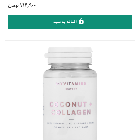
714,900 تومان
اضافه به سبد