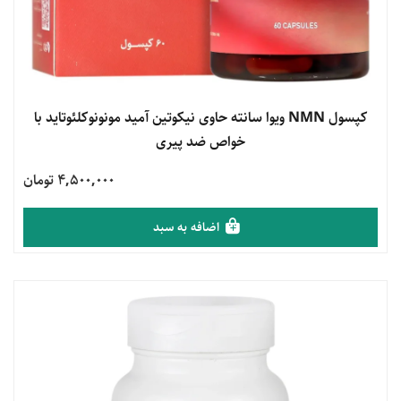
مشاهده محصول
کپسول NMN ویوا سانته حاوی نیکوتین آمید مونونوکلئوتاید با
خواص ضد پیری
4,500,000 تومان
اضافه به سبد