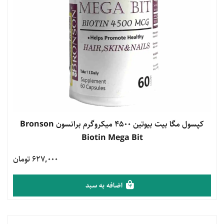
مشاهده محصول
کپسول مگا بیت بیوتین 4500 میکروگرم برانسون Bronson
Biotin Mega Bit
627,000 تومان
اضافه به سبد