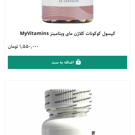
مشاهده محصول
کپسول کوکونات کلاژن مای ویتامینز MyVitamins
1,550,000 تومان
اضافه به سبد