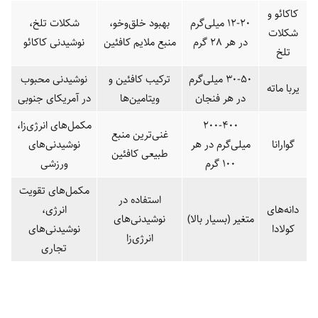
کاکائو و
12-20 میلی‌گرم
بهبود خلق‌وخو،
شکلات تلخ،
شکلات
در هر 28 گرم
منبع ملایم کافئین
نوشیدنی کاکائو
تلخ
30-50 میلی‌گرم
ترکیب کافئین و
نوشیدنی محبوب
یربا ماته
در هر فنجان
ویتامین‌ها
در آمریکای جنوبی
200-400
مکمل‌های انرژی‌زا،
غنی‌ترین منبع
گوارانا
میلی‌گرم در هر
نوشیدنی‌های
طبیعی کافئین
100 گرم
ورزشی
مکمل‌های تقویت
استفاده در
دانه‌های
انرژی،
متغیر (بسیار بالا)
نوشیدنی‌های
کولادا
نوشیدنی‌های
انرژی‌زا
تجاری