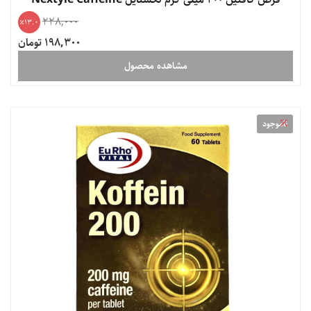
228,000
13.0
198,300 تومان
مشاهده محصول
ناموجود