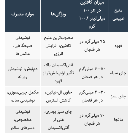
میزان کافئین
منبع
در هر 100
ویژگی‌ها
موارد مصرف
طبیعی
میلی‌لیتر / 100
گرم
محبوب‌ترین منبع
نوشیدنی
95 میلی‌گرم در
قهوه
کافئین، افزایش
صبحگاهی،
هر فنجان
انرژی
مکمل‌ها
آنتی‌اکسیدان بالا،
40-50 میلی‌گرم
دم‌نوش، نوشیدنی
چای سیاه
تأثیر آرام‌بخش‌تر از
در هر فنجان
روزانه
قهوه
20-30 میلی‌گرم
حاوی ال-تیانین،
مکمل چربی‌سوزی،
چای سبز
در هر فنجان
کاهش استرس
نوشیدنی سالم
چای سبز پودری،
نوشیدنی
70 میلی‌گرم در
ماتچا
غنی از
مخصوص،
هر فنجان
آنتی‌اکسیدان
دسرهای سالم