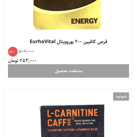
قرص کافیین 200 یوروویتال EurhoVital
506,000
50.0
253,000 تومان
مشاهده محصول
ناموجود