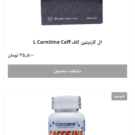
ال کارنیتین کاف L Carnitine Caff
35,500 تومان
مشاهده محصول
ناموجود