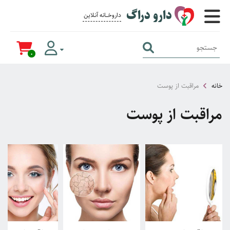
دارو دراگ
داروخــــانه آنــلاین برای همــه
0
خانه
مراقبت از پوست
مراقبت از پوست