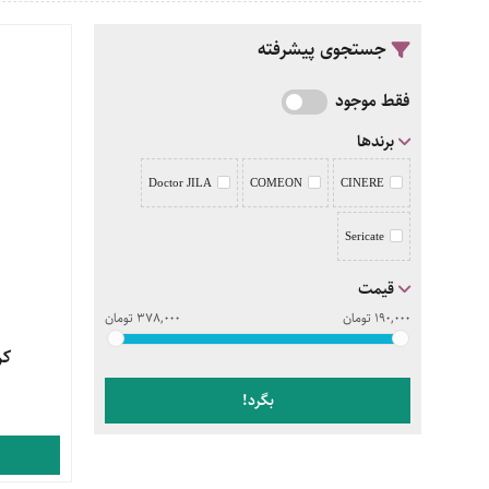
جستجوی پیشرفته
فقط موجود
برندها
Doctor JILA
COMEON
CINERE
Sericate
قیمت
190,000
تومان
378,000
تومان
مشاهده 
کر
بگرد!