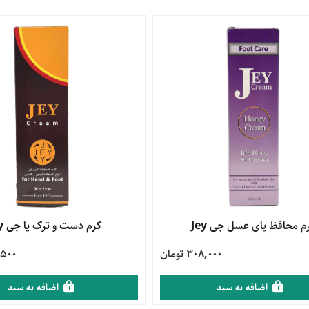
محصول
م محافظ پای عسل جی Jey
مشاهده محصول
کرم دست و ترک پا جی Jey
308,000 تومان
54,500
اضافه به سبد
اضافه به سبد