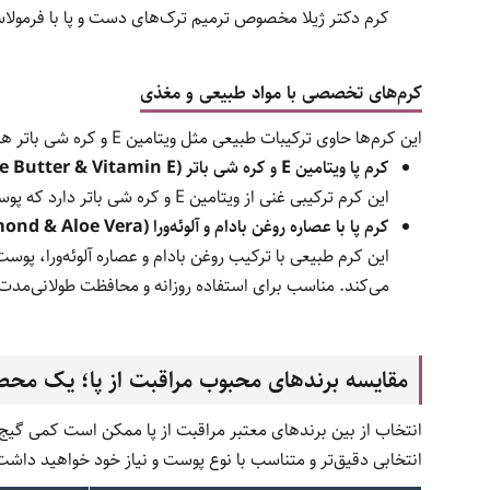
کرم دکتر ژیلا مخصوص ترمیم ترک‌های دست و پا با فرمولا
کرم‌های تخصصی با مواد طبیعی و مغذی
این کرم‌ها حاوی ترکیبات طبیعی مثل ویتامین E و کره شی باتر هستند که به تغذیه عمیق پوست کمک می‌کنند.
کرم پا ویتامین E و کره شی باتر (She Butter & Vitamin E)
این کرم ترکیبی غنی از ویتامین E و کره شی باتر دارد که پوست خشک و ترک‌خورده را تغذیه و ترمیم می‌کند. مناسب برای استفاده شبانه و روزانه.
کرم پا با عصاره روغن بادام و آلوئه‌ورا (Almond & Aloe Vera)
این کرم طبیعی با ترکیب روغن بادام و عصاره آلوئه‌ورا، پ
می‌کند. مناسب برای استفاده روزانه و محافظت طولانی‌مدت 
مقایسه برندهای محبوب مراقبت از پا؛ یک محص
انتخاب از بین برندهای معتبر مراقبت از پا ممکن است کمی گیج‌ک
انتخابی دقیق‌تر و متناسب با نوع پوست و نیاز خود خواهید داشت