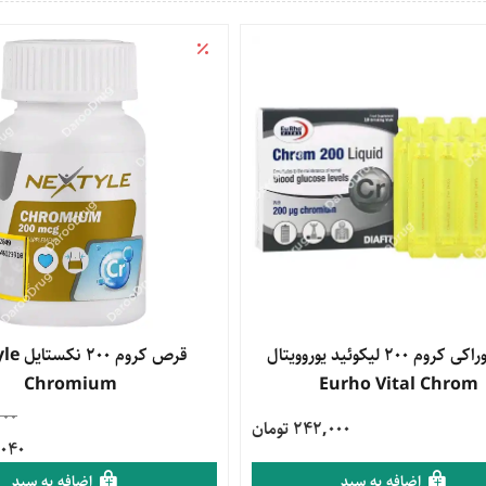
محصول
ویال خوراکی کروم 200 لیکوئید یوروویتال
مشاهده محصول
قرص کروم 
Chromium
Eurho Vital Chrom
000
242,000 تومان
58,040
اضافه به سبد
اضافه به سبد