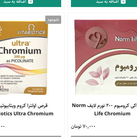
اضافه به سبد
اضافه به سبد
ناموجود
ویال خوراکی کرومیوم ۲۰۰ نورم لایف Norm
قرص اولترا کروم ویتابیوت
iotics Ultra Chromium
Life Chromium
70,000 تومان
6,000