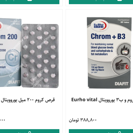
محصول
ویتال Eurho vital
قرص کروم 200 میل یوروویتال Chrom
مشاهده محصول
388,800 تومان
0,000