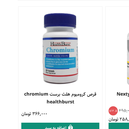
200 نکستایل Nextyle
مشاهده محصول
قرص کرومیوم هلث برست chromium
healthburst
295,
12.5
366,000 تومان
2 تومان
اضافه به سبد