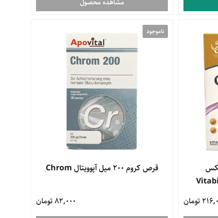
مشاهده محصول
ناموجود
یکس
قرص کروم 200 میل آپوویتال Chrom
Vitab
21 تومان
82,000 تومان