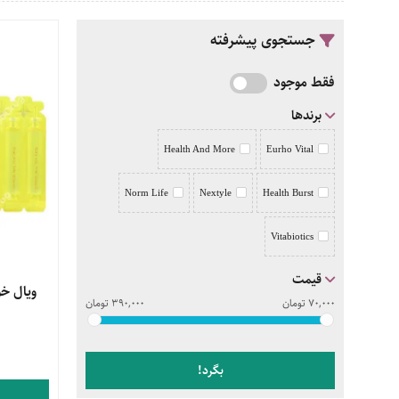
جستجوی پیشرفته
فقط موجود
برندها
Health And More
Eurho Vital
Norm Life
Nextyle
Health Burst
Vitabiotics
قیمت
مشاهده 
70,000
تومان
390,000
تومان
بگرد!