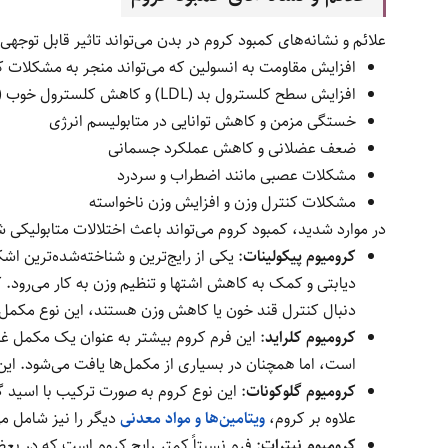
علائم و نشانه‌های کمبود کروم در بدن می‌تواند تاثیر قابل توجهی 
افزایش مقاومت به انسولین که می‌تواند منجر به مشکلات کنتر
افزایش سطح کلسترول بد (LDL) و کاهش کلسترول خوب (HDL) که ریسک بیماری‌های قلبی را بالا می‌برد
خستگی مزمن و کاهش توانایی در متابولیسم انرژی
ضعف عضلانی و کاهش عملکرد جسمانی
مشکلات عصبی مانند اضطراب و سردرد
مشکلات کنترل وزن و افزایش وزن ناخواسته
در موارد شدید، کمبود کروم می‌تواند باعث اختلالات متابولی
کرومیوم پیکولینات
: یکی از رایج‌ترین و شناخته‌شده‌ترین ا
دیابتی و کمک به کاهش اشتها و تنظیم وزن به کار می‌رود. ک
دنبال کنترل قند خون یا کاهش وزن هستند، این نوع مکمل
کرومیوم کلراید
: این فرم کروم بیشتر به عنوان یک مکمل غذ
است، اما همچنان در بسیاری از مکمل‌ها یافت می‌شود. این نو
کرومیوم گلوکونات
: این نوع کروم به صورت ترکیب با اسید
علاوه بر کروم،
ویتامین‌ها و مواد معدنی
دیگر را نیز شامل می
کرومیوم نیترات
: فرم نسبتاً کمتر رایج کروم است که در بع