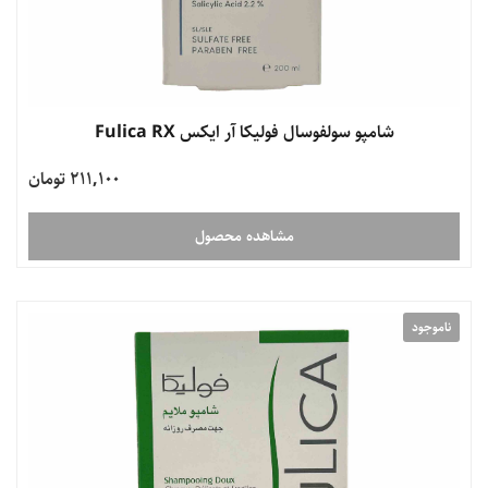
شامپو سولفوسال فولیکا آر ایکس Fulica RX
211,100 تومان
مشاهده محصول
ناموجود