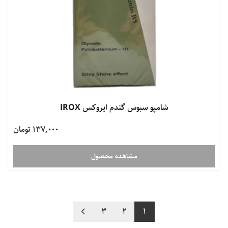
شامپو سبوس گندم ایروکس IROX
137,000 تومان
مشاهده محصول
3
2
1