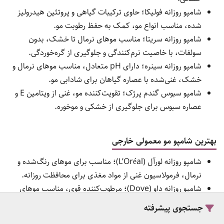
شامپو روزانه فولیکا؛ حاوی ترکیبات گیاهی و پروتئین هیدرولیز
شده، مناسب انواع مو، کمک به حفظ رطوبت مو.
شامپو روزانه سریتا؛ مناسب موهای نرمال تا خشک، بدون
سولفات، با خاصیت نرم‌کنندگی و جلوگیری از گره‌خوردگی.
شامپو روزانه سینره؛ دارای pH متعادل، مناسب موهای نرمال و
خشک، غنی‌شده با عصاره گیاهان برای شادابی مو.
شامپو سبوس گندم پرژک؛ تقویت‌کننده مو، غنی از ویتامین E و
عصاره سبوس برای جلوگیری از خشکی و موخوره.
بهترین شامپو مو معمولی خارجی
شامپو روزانه لورآل (L’Oréal)؛ مناسب برای موهای رنگ‌شده و
نرمال، فرمولاسیون غنی از مواد مغذی برای محافظت روزانه.
شامپو روزانه داو (Dove)؛ مرطوب‌کننده قوی، مناسب موهای
خشک و شکننده، حاوی ترکیبات کراتین برای استحکام مو.
جستجوی پیشرفته
شامپو روزانه شاوما (Schauma)؛ پاک‌کنندگی ملایم،