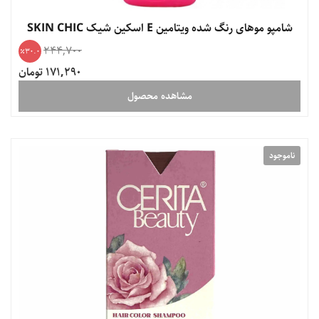
شامپو موهای رنگ شده ویتامین E اسکین شیک SKIN CHIC
244,700
30.0
171,290 تومان
مشاهده محصول
ناموجود