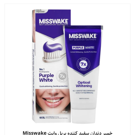
مشاهده محصول
خمیر دندان سفید کننده پرپل وایت Misswake