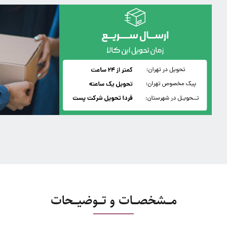
مـــشخصـــات و تـــوضیـــحات