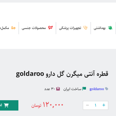
بهداشتی
تجهیزات پزشکی
محصولات جنسی
مکمل‌ها
قطره آنتی میگرن گل دارو goldaroo
ساخت
ایران
30 عدد
goldaroo
120,000
اض
تومان