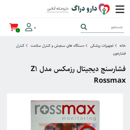
دارو دراگ
داروخــــانه آنــلاین برای همــه
0
خانه
تجهیزات پزشکی
دستگاه های سنجش و کنترل سلامت
کنترل
فشارخون
فشارسنج دیجیتال رزمکس مدل Z1
Rossmax