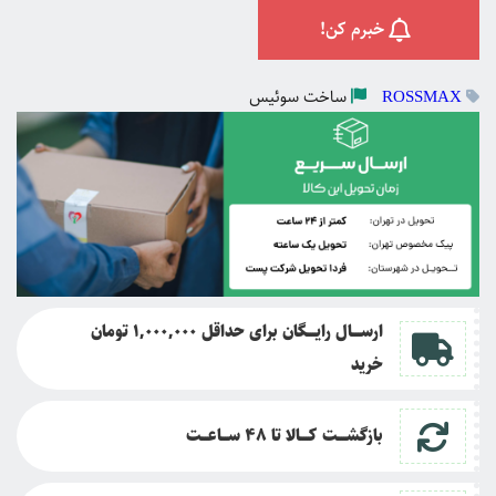
خبرم کن!
ساخت
سوئیس
ROSSMAX
ارســــال رایــــگان برای حداقل 1,000,000 تومان
خرید
بازگشــــت کــــالا تا
48 ســـاعـــت