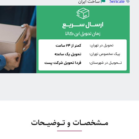
ساخت
ایران
Sericate
مـــشخصـــات و تـــوضیـــحات