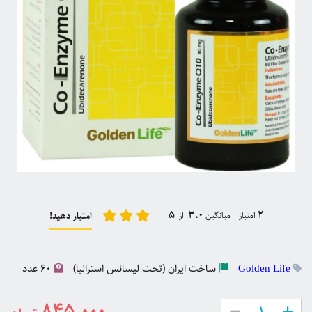
5
3.0
2
امتیاز میانگین
از
امتیاز دهید!
ساخت
ایران (تحت لیسانس استرالیا)
60 عدد
Golden Life
845,000