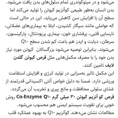
می‌شود و در میتوکوندری تمام سلول‌های بدن یافت می‌شود.
بدن انسان به‌طور طبیعی کوآنزیم کیوتن را تولید می‌کند اما
سطح آن با افزایش سن کاهش می‌یابد. این در حالی است
که عواملی مانند سیگار کشیدن، ابتلا به بیماری‌های عضلانی،
نارسایی قلبی، پرفشاری خون، بیماری پریودنتال، پارکینسون،
سرطان، دیابت و ایدز هم باعث کم شدن سطح Q10
می‌شوند. بنابراین توصیه می‌شود بزرگسالان کیوتن مورد نیاز
بدن خود را با مصرف مکمل‌هایی مثل
قرص کیوتن گلدن
لایف
تامین کنند.
این مکمل تاثیر به‌سزایی در تولید انرژی و افزایش استقامت
ورزشی دارد. ضمنا به دلیل خواص آنتی اکسیدانی قدرتمند از
غشای سلولی محافظت و مانع پیری و تخریب آن می‌گردد.
قرص کو آنزیم کیوتن 30 میلی گرم
10
Co-Enzyme Q
روش
خوبی برای تقویت سیستم ایمنی هم محسوب می‌شود.
مطالعات نشان می‌دهند کوآنزیم Q10 به بهبود عملکرد قلب