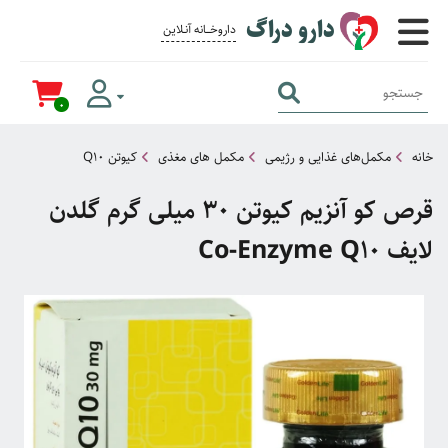
دارو دراگ
داروخــــانه آنــلاین برای همــه
0
خانه
مکمل‌های غذایی و رژیمی
مکمل های مغذی
کیوتن Q10
قرص کو آنزیم کیوتن 30 میلی گرم گلدن
لایف Co-Enzyme Q10