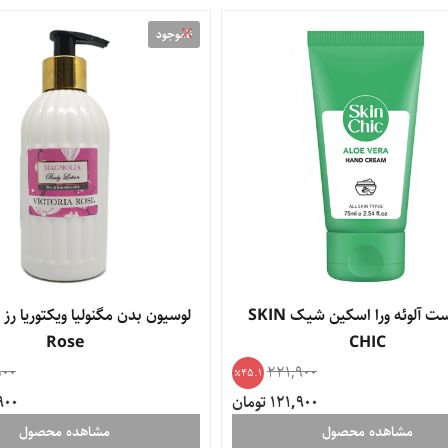
ناموجود
کرم دست آلوئه ورا اسکین شیک SKIN
ل
Rose
CHIC
500
221,900
45.1
121,900 تومان
2,900
مشاهده محصول
مشاهده محصول