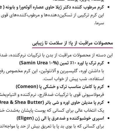
کرم مرطوب کننده دکتر ژیلا حاوی عصاره آلوئه‌ورا و بابونه ( Jila with Aloe Vera & Chamomile)
این کرم ترکیبی از تسکین‌دهنده‌ها و مرطوب‌کننده‌های 
سرما.
محصولات مراقبت از پا؛ از سلامت تا زیبایی
این دسته از محصولات مراقبت از بدن با ترکیبات نرم‌کننده، ضدتر
کرم ترک پا اوره ۱۰٪ ثمین (Samin Urea 10%)
با داشتن اوره، گلیسیرین و آلانتوئین، این کرم مخصوص ر
استفاده، شب پیش از خواب است.
کرم پا کامان مناسب ترک و خشکی پا (Comeon)
فرمولاسیونی قوی با ترکیبات ضدقارچ، نرم‌کننده و التیام‌ب
کرم پا مدیلن حاوی اوره و شی باتر (Medilann with Urea & Shea Butter)
یک انتخاب عالی برای کسانی که پوست پایشان به‌شدت خشک،
اسپری خوشبوکننده و ضدعرق پا الی ژن (Eligen)
برای کسانی که با بوی بد پا یا تعریق بیش از حد پا مواجه‌ا