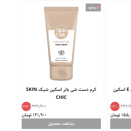
ناموجود
کرم دست و ناخن حاوی ویتامین E اسکین
کرم دست شی باتر اسکین شیک SKIN
CHIC
221,900
221,9
45.1
30.0
1 تومان
121,900 تومان
مشاهده محصول