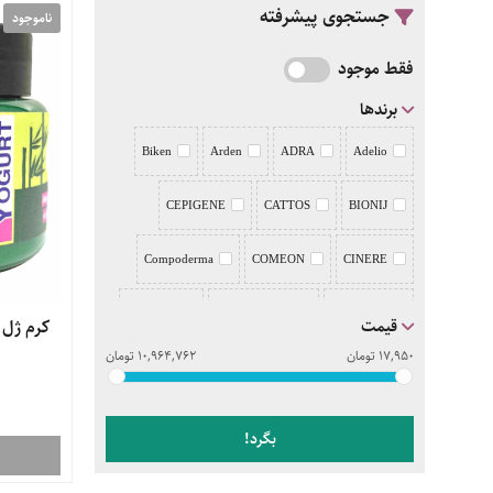
جستجوی پیشرفته
ناموجود
فقط موجود
برندها
Biken
Arden
ADRA
Adelio
CEPIGENE
CATTOS
BIONIJ
Compoderma
COMEON
CINERE
Deo Drug
DemodexCillin
Deep sense
قیمت
کرم ژل
17,950
تومان
10,964,762
تومان
DERMALIFT
DERMAGOR
DEPI
Doctor JILA
DERMATYPIQUE
بگرد!
evrin
Eviderm
ERIKEH