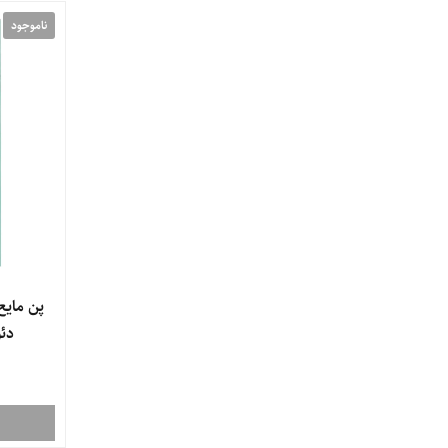
ناموجود
fulica
FITONIA
FACEDOUX
Jacques Andhrel
IROX
Gil Beaute
Liesel
Laminin
La farrerr
My
MQ
Moringa Emo
PLEASANT
NOPRIT
NANO HEAL
Samin
RINKON
Revival
PRIME
پن مایع
Sericate
SEAGULL
Schon
دئودراگ
Stem Cell
SKIN CHIC
SILCARE
Vitalayer
Victoria Rose
VERONIQUE