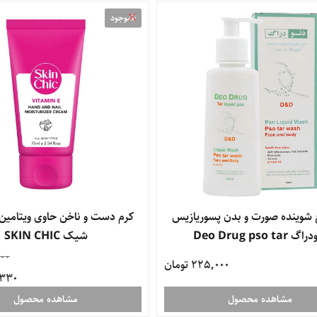
ناموجود
 شوینده صورت و بدن پسوریازیس
 Deo Drug pso tar
شیک SKIN CHIC
00
225,000 تومان
55,330
مشاهده محصول
مشاهده محصول