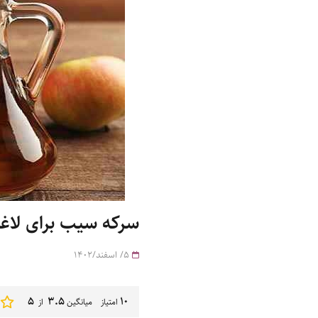
سرکه سیب برای لاغ
5/ اسفند/1402
5
3.5
10
امتیاز میانگین
از