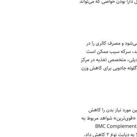
دارا بودن خواصی که می‌تواند
‌شود و مصرف کالری را در
ستید، سرکه سیب ممکن است
 دیلی، متخصص تغذیه در مرکز
گلوله جادویی برای کاهش وزن
 مورد نیاز بدن را کاهش
د «قوی‌ترین» شواهد مربوط به
 9 مطالعه منتشر شده در BMC Complementary Medicine and
Therapies، سرکه سیب قند خون ناشتا و HbA1c (میانگین سطح قند خون در طی سه ماه) را در افراد مبتلا به دیابت نوع 2 کاهش داد.