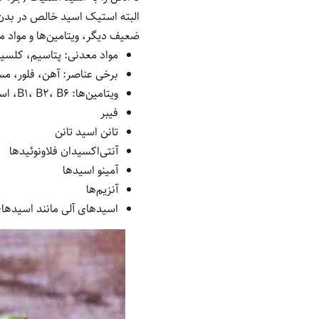
البته استیک اسید خالص در بدن 
ضعیف دیگر، ویتامین‌ها و مواد مع
مواد معدنی: پتاسیم، کلسیم
برخی عناصر: آهن، فلور، مس
ویتامین‌ها: B1، B2، B6، اسید فولیک، ویتامین C، ویتامین E، بتاکاروتن
فیبر
تانن اسید تانن
آنتی‌اکسیدان فلاونوئیدها
آمینو اسیدها
آنزیم‌ها
اسیدهای آلی مانند اسیده