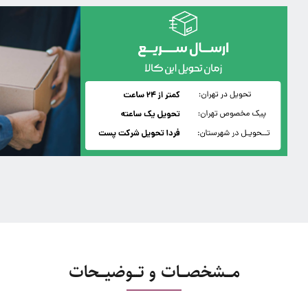
مـــشخصـــات و تـــوضیـــحات