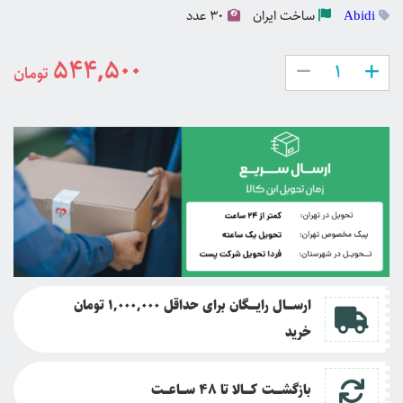
ساخت
ایران
30 عدد
Abidi
544,500
تومان
ارســــال رایــــگان برای حداقل 1,000,000 تومان
خرید
بازگشــــت کــــالا تا
48 ســـاعـــت