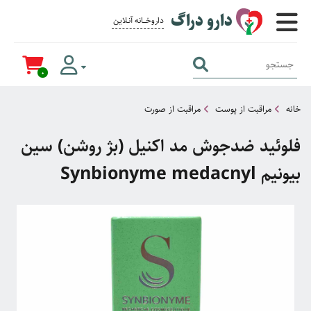
دارو دراگ
داروخــــانه آنــلاین برای همــه
0
خانه
مراقبت از پوست
مراقبت از صورت
فلوئید ضدجوش مد اکنیل (بژ روشن) سین
بیونیم Synbionyme medacnyl