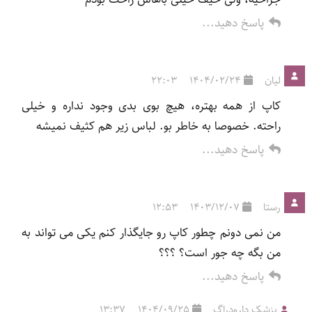
پاسخ دهید...
لیان
1404/02/24
22:03
کاپ از همه بهتره، هیچ بوی بدی وجود نداره و خیلی
راحته. خصوصا به خاطر بو. لباس زیر هم کثیف نمیشه
پاسخ دهید...
رستا
1403/12/07
12:53
من نمی دونم چطور کاپ رو جایگذار کنم یکی می تواند به
من بگه چه جور است؟ ؟؟؟
پاسخ دهید...
پزشک دارودراگ
1404/09/25
13:37