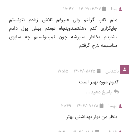
مینا
1403/03/27
15:42
منم کاپ گرفتم ولی علیرغم تلاش زیادم نتونستم
جایگزاری کنم ،هفتصدوپنجاه تومنم بهش پول دادم
،شایدم بخاطر سایزشه چون نمیدونستم چه سایزی
مناسبمه لارج گرفتم
ناشناس
1402/05/25
17:55
کدوم مورد بهتر است
پاسخ دهید...
مهسا
1402/07/28
21:49
بنظر من نوار بهداشتی بهتر