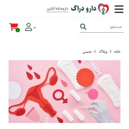
دارو دراگ
داروخــــانه آنــلاین برای همــه
0
خانه
وبلاگ
جنسی