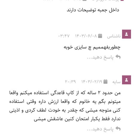
داخل جعبه توضیحات دارند
ناشناس
1403/06/08
03:47
چطوربفهممیم چ سایزی خوبه
پاسخ دهید...
سایه
1403/02/19
20:39
من حدود ۲ ساله که از کاپ قاعدگی استفاده میکنم واقعا
میتونم بگم یه خانوم که واقعا ارزش داره وقتی استفاده
کنی متوجه میشی که چقدر به خودت لطف کردی و اذیتی
ندارد فقط یکبار امتحان کنین عاشقش میشی
پاسخ دهید...