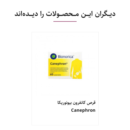
دیــگران ایـــن مـــحصـــولات را دیـــده‌اند
قرص کانفرون بیونوریکا
Canephron