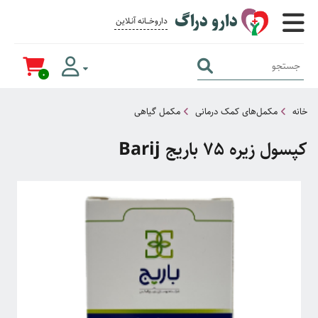
دارو دراگ
داروخــــانه آنــلاین برای همــه
0
خانه
مکمل‌های کمک درمانی
مکمل گیاهی
کپسول زیره 75 باریج Barij