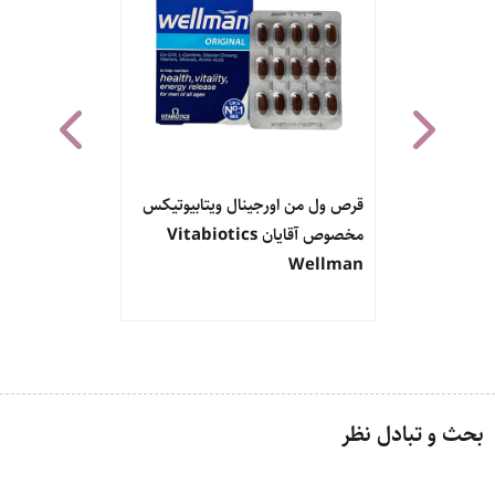
اکتیو دیلی مگنوم Magnum
قرص ول من اورجینال ویتابیوتیکس
قرص مولتی و
مخصوص آقایان Vitabiotics
یوروویتال 100 عددی EuRhoVital
Wellman
بحث و تبادل نظر