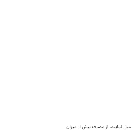
Eu  را در یک لیوان آب (حدود 200 میلی‌لیتر) حل کرده و میل نمایید. از مصرف بیش از میزان