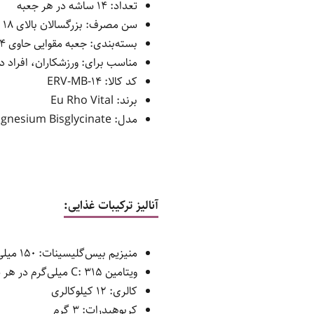
تعداد: 14 ساشه در هر جعبه
سن مصرف: بزرگسالان بالای 18 سال
بسته‌بندی: جعبه مقوایی حاوی 14 ساشه
مناسب برای: ورزشکاران، افراد د
کد کالا: ERV-MB-14
برند: Eu Rho Vital
مدل: Magnesium Bisglycinate
آنالیز ترکیبات غذایی:
منیزیم بیس‌گلیسینات: 150 میلی‌گرم در هر ساشه
ویتامین C: 315 میلی‌گرم در هر ساشه
کالری: 12 کیلوکالری
کربوهیدرات: 3 گرم