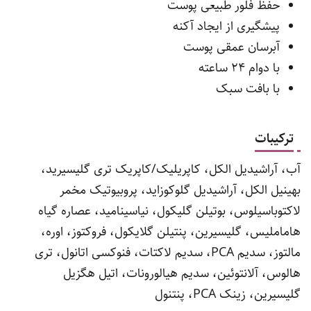
حفظ فلور طبیعی پوست
پیشگیری از ایجاد آکنه
آبرسان عمقی پوست
با دوام 24 ساعته
با بافت سبک
ترکیبات
آب، آراشیدیل الکل، کاپریلیک/کاپریک تری گلیسیرید،
بهینیل الکل، آراشیدیل گلوکوزاید، پروبیوتیک مخمر
لاکتوباسیلوس، بوتیلن گلیکول، نیاسینامید، عصاره گیاه
هاماملیس، گلیسیرین، پنتیلن گلایکول، فروکتوز، اوره،
مالتوز، سدیم PCA، سدیم لاکتات، فنوکسی اتانول، تری
هالوس، آلانتوئین، سدیم هیالورونات، اتیل هگزیل
گلیسیرین، زینک PCA، پنتنول