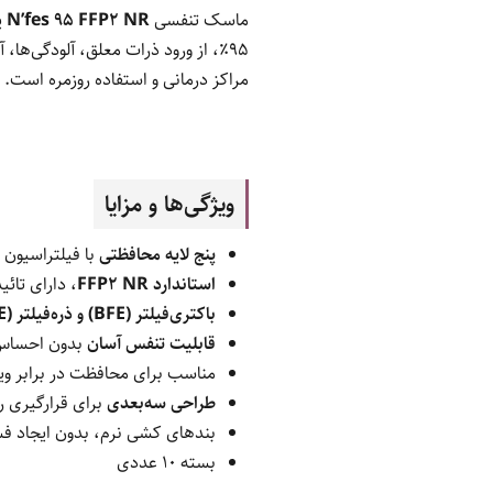
ماسک تنفسی
N’fes 95 FFP2 NR
ی
95٪، از ورود ذرات معلق، آلودگی‌ها
مراکز درمانی و استفاده روزمره است.
ویژگی‌ها و مزایا
پنج لایه محافظتی
با فیلتراسیون 
استاندارد FFP2 NR
، دارای تائیدی
باکتری‌فیلتر (BFE) و ذره‌فیلتر (PFE) بالای 95%
قابلیت تنفس آسان
بدون احساس
مناسب برای محافظت در برابر وی
طراحی سه‌بعدی
برای قرارگیری 
بندهای کشی نرم، بدون ایجاد 
بسته ۱۰ عددی