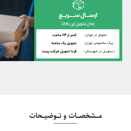
مـــشخصـــات و تـــوضیـــحات