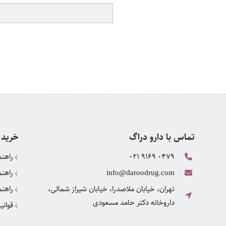
تماس با دارو دراگ
خرید 
021 9169 0479
راهنم
راهنم
info@daroodrug.com
تهران، خیابان ملاصدرا، خیابان شیراز شمالی،
راهنم
داروخانه دکتر حامد مسعودی
قوانی