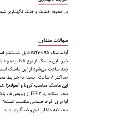
در محیط خشک و خنک نگهداری شود. دو
سوالات متداول
آیا ماسک N’fes 95 قابل شستشو است؟
خیر، این ماسک از نوع NR بوده و قابلیت شستشو ندارد.
چند ساعت می‌شود از این ماسک استف
حداکثر ۸ ساعت، بسته به شرایط محیطی.
این ماسک مناسب کرونا و آنفولانزا 
بله، استاندارد FFP2 از ویروس‌ها، باکتری‌ها و ذرات ریز محافظت می‌کند.
آیا برای افراد حساس مناسب است؟
بله، لایه داخلی نرم و ضدآلرژی دارد.