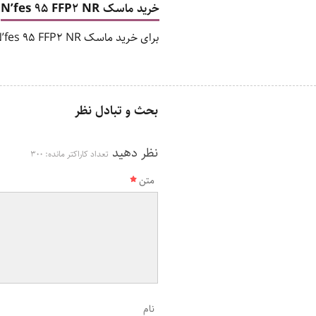
خرید ماسک N’fes 95 FFP2 NR
برای خرید ماسک N’fes 95 FFP2 NR، به بالای همین صفحه از سایت
بحث و تبادل نظر
نظر دهید
تعداد کاراکتر مانده:
300
متن
نام