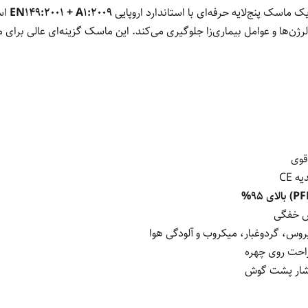
ک ماسک پنج‌لایه حرفه‌ای با استاندارد اروپایی
EN149:2001 + A1:2009
است
، آلرژن‌ها و عوامل بیماری‌زا جلوگیری می‌کند. این ماسک گزینه‌ای عالی برا
قوی
ه CE
 خفگی
روس، گردوغبار، میکروب و آلودگی هوا
راحت روی چهره
فشار پشت گوش