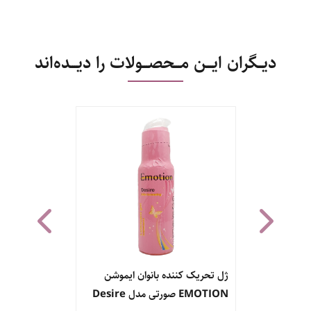
دیــگران ایـــن مـــحصـــولات را دیـــده‌اند
ژل تحریک کننده بانوان ایموشن
ژل روان‌کنند
سیمپلکس
EMOTION صورتی مدل Desire
Emotion