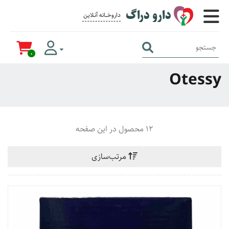
دارو دراگ
داروخــــانه آنــلاین برای همــه
0
Otessy
12 محصول در این صفحه
مرتب‌سازی