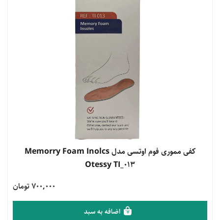
مشاهده محصول
کفی مموری فوم اوتسی مدل Memorry Foam Inolcs
Otessy TI_013
700,000 تومان
اضافه به سبد