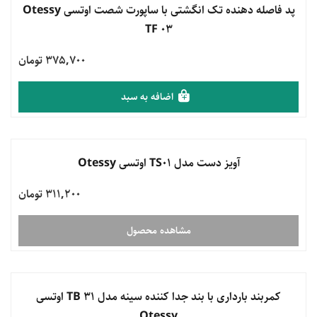
مشاهده محصول
پد فاصله دهنده تک انگشتی با ساپورت شصت اوتسی Otessy
TF 03
375,700 تومان
اضافه به سبد
ناموجود
آویز دست مدل TS01 اوتسی Otessy
311,200 تومان
مشاهده محصول
ناموجود
کمربند بارداری با بند جدا کننده سینه مدل TB 31 اوتسی
Otessy