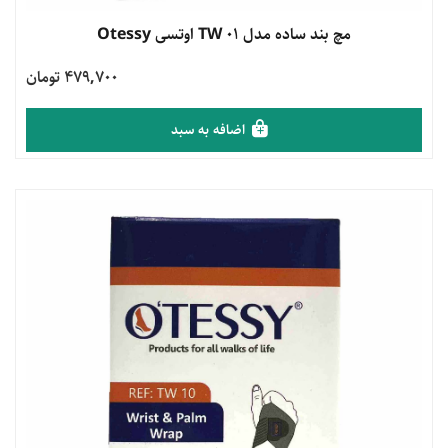
مشاهده محصول
مچ بند ساده مدل TW 01 اوتسی Otessy
479,700 تومان
اضافه به سبد