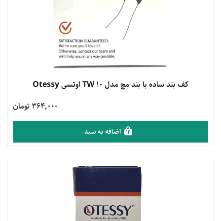
مشاهده محصول
کف بند ساده با بند مچ مدل TW 10 اوتسی Otessy
364,000 تومان
اضافه به سبد