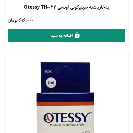
مشاهده محصول
پدخارپاشنه سیلیکونی اوتسی Otessy TH-022
616,000 تومان
اضافه به سبد