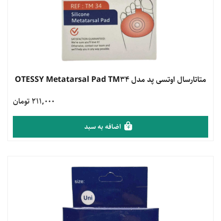
مشاهده محصول
متاتارسال اوتسی پد مدل OTESSY Metatarsal Pad TM34
211,000 تومان
اضافه به سبد