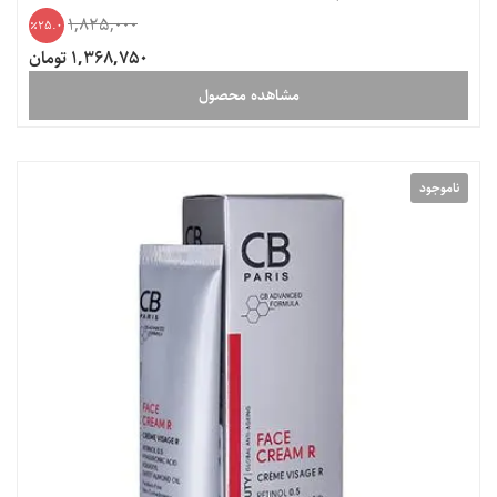
1,825,000
25.0
1,368,750 تومان
مشاهده محصول
ناموجود