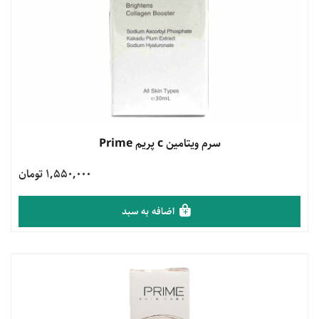
مشاهده محصول
سرم ویتامین c پریم Prime
1,550,000 تومان
اضافه به سبد