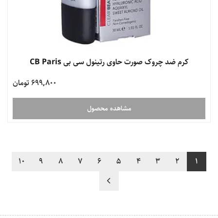
کرم ضد چروک صورت حاوی رتینول سی بی CB Paris
699,800 تومان
مشاهده محصول
10
9
8
7
6
5
4
3
2
1